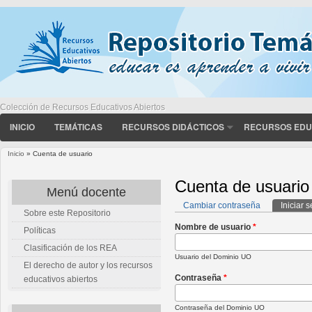
Colección de Recursos Educativos Abiertos
INICIO
TEMÁTICAS
RECURSOS DIDÁCTICOS
RECURSOS EDU
Inicio
» Cuenta de usuario
Usted está aquí
Cuenta de usuario
Menú docente
Cambiar contraseña
Iniciar 
Sobre este Repositorio
Solapas principales
Nombre de usuario
*
Políticas
Clasificación de los REA
Usuario del Dominio UO
El derecho de autor y los recursos
Contraseña
*
educativos abiertos
Contraseña del Dominio UO