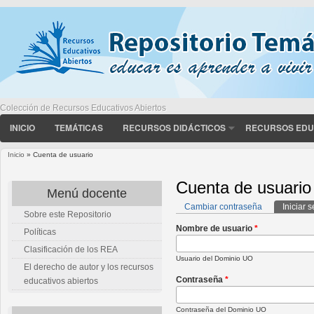
Colección de Recursos Educativos Abiertos
INICIO
TEMÁTICAS
RECURSOS DIDÁCTICOS
RECURSOS EDU
Inicio
» Cuenta de usuario
Usted está aquí
Cuenta de usuario
Menú docente
Cambiar contraseña
Iniciar 
Sobre este Repositorio
Solapas principales
Nombre de usuario
*
Políticas
Clasificación de los REA
Usuario del Dominio UO
El derecho de autor y los recursos
Contraseña
*
educativos abiertos
Contraseña del Dominio UO