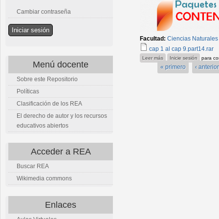
Cambiar contraseña
Facultad:
Ciencias Naturales
cap 1 al cap 9.part14.rar
sobre H
Leer más
Inicie sesión
para co
Menú docente
« primero
‹ anterior
Sobre este Repositorio
Políticas
Clasificación de los REA
El derecho de autor y los recursos
educativos abiertos
Acceder a REA
Buscar REA
Wikimedia commons
Enlaces