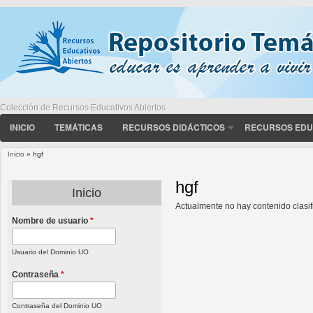
Colección de Recursos Educativos Abiertos
INICIO
TEMÁTICAS
RECURSOS DIDÁCTICOS
RECURSOS EDU
Inicio
» hgf
Usted está aquí
hgf
Inicio
Actualmente no hay contenido clasif
Nombre de usuario
*
Usuario del Dominio UO
Contraseña
*
Contraseña del Dominio UO