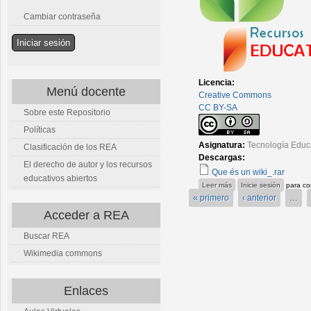
Cambiar contraseña
Licencia:
Menú docente
Creative Commons
CC BY-SA
Sobre este Repositorio
Políticas
Asignatura:
Tecnología Educ
Clasificación de los REA
Descargas:
El derecho de autor y los recursos
Que és un wiki_.rar
educativos abiertos
sobre Wiki
Leer más
Inicie sesión
para co
« primero
‹ anterior
…
Acceder a REA
Buscar REA
Wikimedia commons
Enlaces