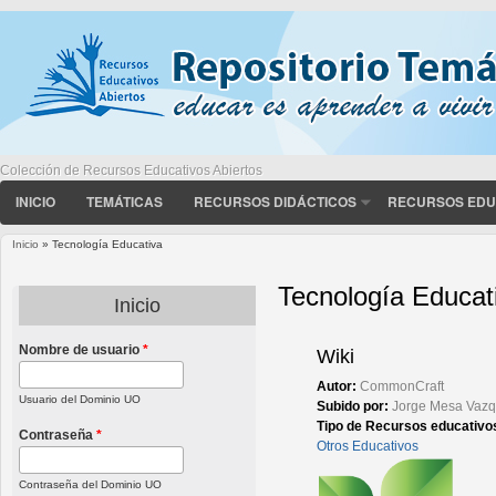
Colección de Recursos Educativos Abiertos
INICIO
TEMÁTICAS
RECURSOS DIDÁCTICOS
RECURSOS EDU
Inicio
» Tecnología Educativa
Usted está aquí
Tecnología Educat
Inicio
Nombre de usuario
*
Páginas
Wiki
Autor:
CommonCraft
Usuario del Dominio UO
Subido por:
Jorge Mesa Vaz
Tipo de Recursos educativo
Contraseña
*
Otros Educativos
Contraseña del Dominio UO