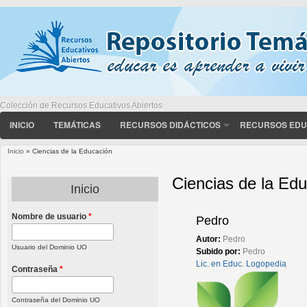
Colección de Recursos Educativos Abiertos
INICIO
TEMÁTICAS
RECURSOS DIDÁCTICOS
RECURSOS EDU
Inicio
» Ciencias de la Educación
Usted está aquí
Ciencias de la Ed
Inicio
Nombre de usuario
*
Páginas
Pedro
Autor:
Pedro
Usuario del Dominio UO
Subido por:
Pedro
Lic. en Educ. Logopedia
Contraseña
*
Contraseña del Dominio UO