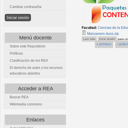
Cambiar contraseña
Facultad:
Ciencias de la Edu
Manzanero duos.zip
Menú docente
sobre Pedro
Leer más
Inicie sesión
para co
« primero
‹ anteri
Sobre este Repositorio
Políticas
Clasificación de los REA
El derecho de autor y los recursos
educativos abiertos
Acceder a REA
Buscar REA
Wikimedia commons
Enlaces