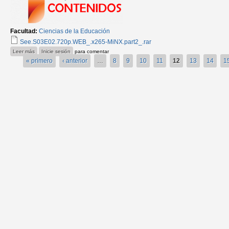
Facultad:
Ciencias de la Educación
See.S03E02.720p.WEB_.x265-MiNX.part2_.rar
sobre see 0201
Leer más
Inicie sesión
para comentar
« primero
‹ anterior
…
8
9
10
11
12
13
14
1