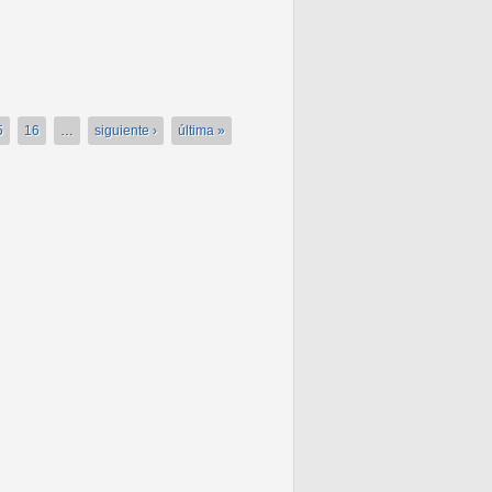
5
16
…
siguiente ›
última »