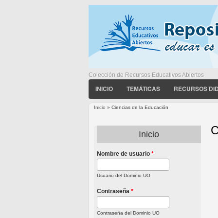
Colección de Recursos Educativos Abiertos
INICIO
TEMÁTICAS
RECURSOS DI
Inicio
» Ciencias de la Educación
Usted está aquí
C
Inicio
Nombre de usuario
*
P
Usuario del Dominio UO
Contraseña
*
Contraseña del Dominio UO