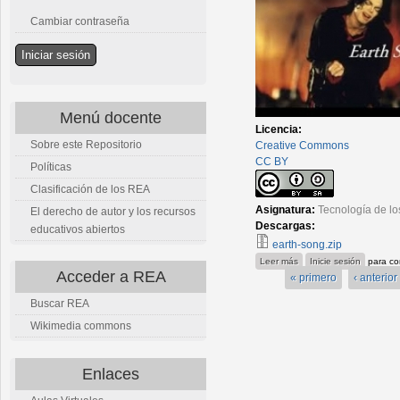
Cambiar contraseña
Menú docente
Licencia:
Sobre este Repositorio
Creative Commons
CC BY
Políticas
Clasificación de los REA
Asignatura:
Tecnología de lo
El derecho de autor y los recursos
Descargas:
educativos abiertos
earth-song.zip
sobre earth-song(cancion
Leer más
Inicie sesión
para co
Acceder a REA
« primero
‹ anterior
Buscar REA
Wikimedia commons
Enlaces