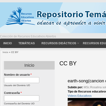
Colección de Recursos Educativos Abiertos
INICIO
TEMÁTICAS
RECURSOS DIDÁCTICOS
RECURSOS EDU
Inicio
» CC BY
Usted está aquí
CC BY
Inicio
Nombre de usuario
*
Páginas
earth-song(cancion d
Usuario del Dominio UO
Subido por:
MSc.Rosalina so
Tipo de Recursos educativo
Contraseña
*
Videos Educativos
Contraseña del Dominio UO