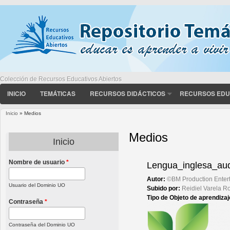
Colección de Recursos Educativos Abiertos
INICIO
TEMÁTICAS
RECURSOS DIDÁCTICOS
RECURSOS EDU
Inicio
» Medios
Usted está aquí
Medios
Inicio
Nombre de usuario
*
Páginas
Lengua_inglesa_au
Autor:
©BM Production Enter
Usuario del Dominio UO
Subido por:
Reidiel Varela R
Tipo de Objeto de aprendiza
Contraseña
*
Contraseña del Dominio UO