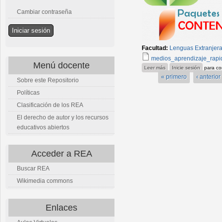
Cambiar contraseña
Facultad:
Lenguas Extranjer
medios_aprendizaje_rapid
Menú docente
sobre Lengua_inglesa_
Leer más
Inicie sesión
para co
« primero
‹ anterior
Sobre este Repositorio
Políticas
Clasificación de los REA
El derecho de autor y los recursos
educativos abiertos
Acceder a REA
Buscar REA
Wikimedia commons
Enlaces