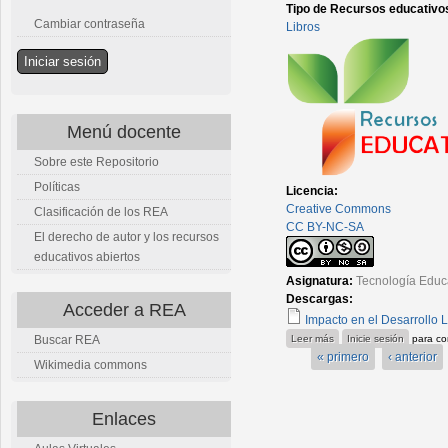
Tipo de Recursos educativo
Cambiar contraseña
Libros
Menú docente
Sobre este Repositorio
Políticas
Licencia:
Creative Commons
Clasificación de los REA
CC BY-NC-SA
El derecho de autor y los recursos
educativos abiertos
Asignatura:
Tecnología Educ
Descargas:
Acceder a REA
Impacto en el Desarrollo 
sobre Libro Una experien
Leer más
Inicie sesión
para co
Buscar REA
« primero
‹ anterior
Wikimedia commons
Enlaces