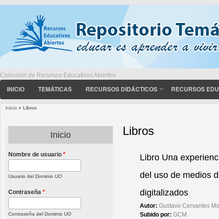
Colección de Recursos Educativos Abiertos
INICIO
TEMÁTICAS
RECURSOS DIDÁCTICOS
RECURSOS EDU
Inicio
» Libros
Usted está aquí
Libros
Inicio
Nombre de usuario
*
Páginas
Libro Una experienc
del uso de medios d
Usuario del Dominio UO
digitalizados
Contraseña
*
Autor:
Gustavo Cervantes Mo
Subido por:
GCM
Contraseña del Dominio UO