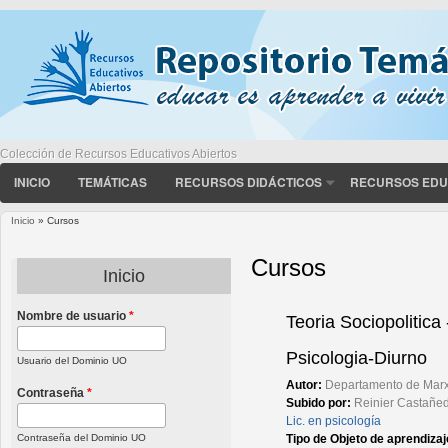
Colección de Recursos Educativos Abiertos
INICIO
TEMÁTICAS
RECURSOS DIDÁCTICOS
RECURSOS EDU
Inicio
» Cursos
Usted está aquí
Cursos
Inicio
Nombre de usuario
*
Páginas
Teoria Sociopolitica
Psicologia-Diurno
Usuario del Dominio UO
Autor:
Departamento de Mar
Contraseña
*
Subido por:
Reinier Castañe
Lic. en psicología
Tipo de Objeto de aprendiza
Contraseña del Dominio UO