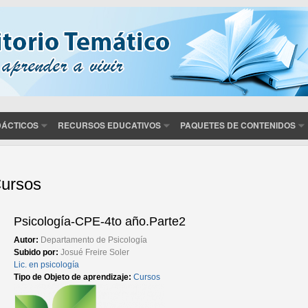
DÁCTICOS
RECURSOS EDUCATIVOS
PAQUETES DE CONTENIDOS
ursos
áginas
Psicología-CPE-4to año.Parte2
Autor:
Departamento de Psicología
Subido por:
Josué Freire Soler
Lic. en psicología
Tipo de Objeto de aprendizaje:
Cursos