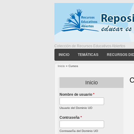
Colección de Recursos Educativos Abiertos
INICIO
TEMÁTICAS
RECURSOS DI
Inicio
» Cursos
Usted está aquí
C
Inicio
Nombre de usuario
*
P
Usuario del Dominio UO
Contraseña
*
Contraseña del Dominio UO