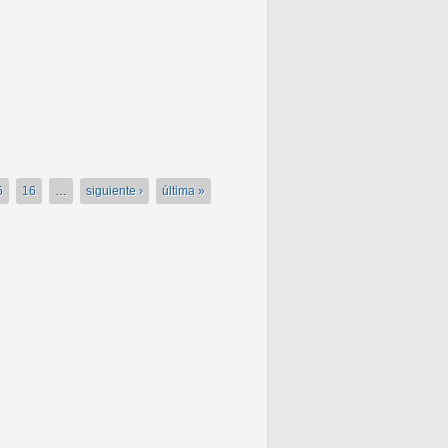
5
16
…
siguiente ›
última »