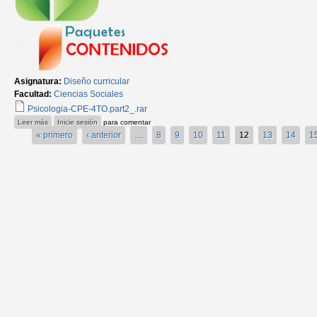
Asignatura:
Diseño curricular
Facultad:
Ciencias Sociales
Psicologia-CPE-4TO.part2_.rar
sobre Psicología-CPE-4to año.Parte2
Leer más
Inicie sesión
para comentar
« primero
‹ anterior
…
8
9
10
11
12
13
14
1